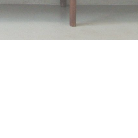
ioni
Stime per eredità