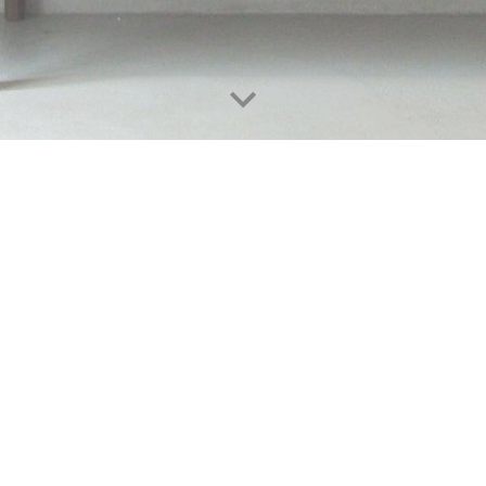
Perizie
Inventari per collez