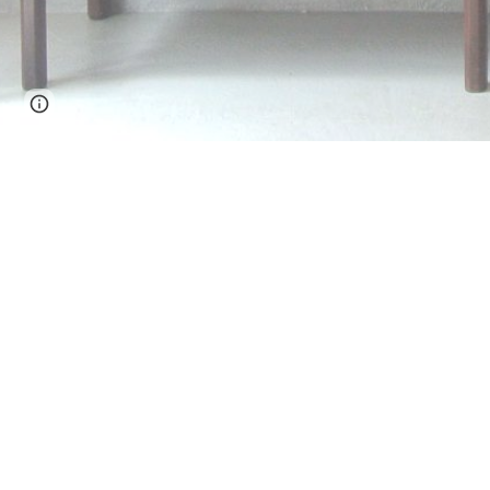
Page
Google Sites
Report abuse
updated
Valutazione e acquisto